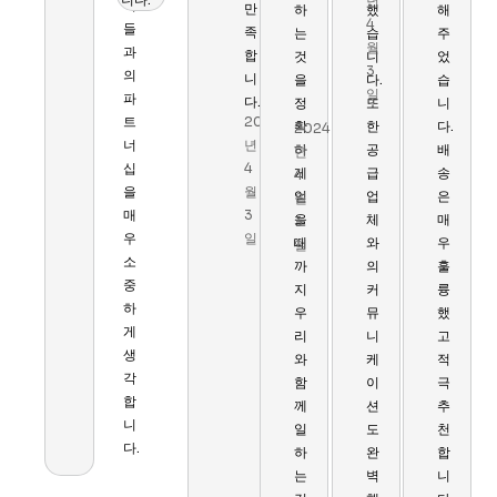
년
이
만
하
했
해
4
들
족
는
습
주
월
과
합
것
니
었
3
의
니
을
다.
습
일
파
다.
정
또
니
트
2024
확
한
다.
2024
너
년
하
공
배
년
십
4
게
급
송
4
을
월
얻
업
은
월
매
3
을
체
매
3
우
일
때
와
우
일
소
까
의
훌
중
지
커
륭
하
우
뮤
했
게
리
니
고
생
와
케
적
각
함
이
극
합
께
션
추
니
일
도
천
다.
하
완
합
는
벽
니