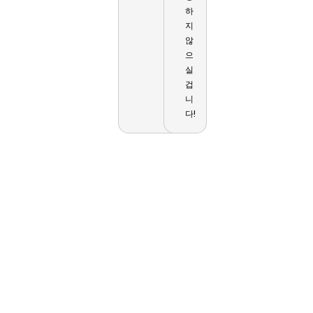
하
지
않
으
실
겁
니
다!