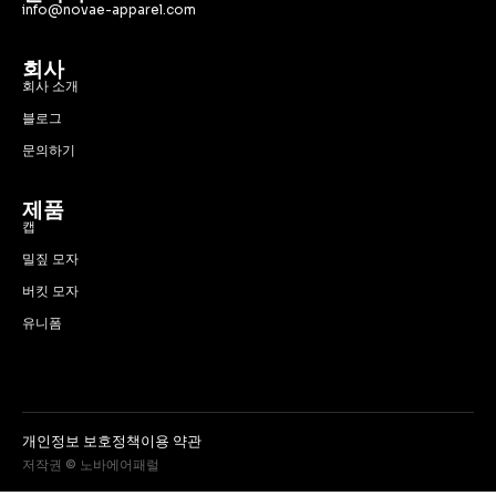
info@novae-apparel.com
회사
회사 소개
블로그
문의하기
제품
캡
밀짚 모자
버킷 모자
유니폼
개인정보 보호정책
이용 약관
저작권 © 노바에어패럴