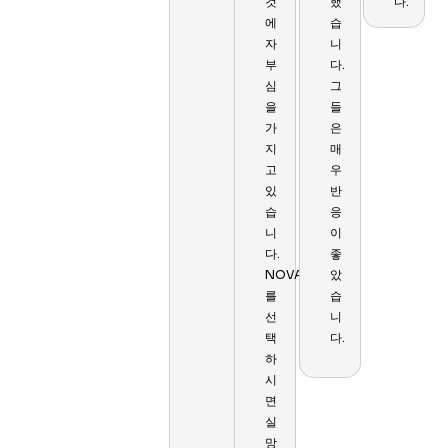
것
했
다.
에
습
자
니
부
다.
심
그
을
들
가
은
지
매
고
우
있
반
습
응
니
이
다.
좋
NOVAE
았
를
습
선
니
택
다.
하
시
면
실
망