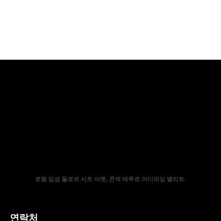
로렘 입섬 돌로르 시트 아멧, 콘섹 테투르 아디피싱 엘리트.
연락처