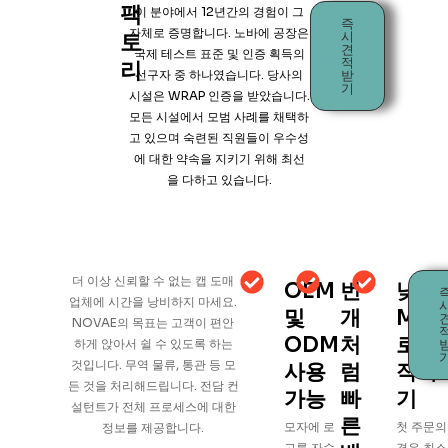
팩
이 분야에서 12년간의 경험이 그
즉
자체로 증명합니다. 노바에 공장은
시
토
견
국제 테스트 표준 및 인증 획득의
적
리
선구자 중 하나였습니다. 당사의
받
기
시설은 WRAP 인증을 받았습니다.
모든 시설에서 모범 사례를 채택하
고 있으며 숙련된 직원들이 우수성
에 대한 약속을 지키기 위해 최선
을 다하고 있습니다.
더 이상 신뢰할 수 없는 캡 도매
OEM
번
낮은
업체에 시간을 낭비하지 마세요.
및
개
MO
NOVAE의 목표는 고객이 편안
ODM
처
로 시
하게 앉아서 쉴 수 있도록 하는
것입니다. 무역 물류, 통관 등 모
사용
럼
작하
든 것을 처리해드립니다. 전담 컨
가능
빠
기
설턴트가 전체 프로세스에 대한
른
모자에 로
첫 주문의
정보를 제공합니다.
고를 자수
경우 최소