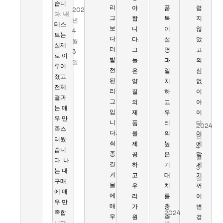
습니
겁
리
아
품
렵
2024
다. 내
습
그
합
목
지
년
테스
니
보
니
이
않
4
트는
다.
다
다.
설
았
월
실제
품
더
그
명
고
3
로 이
질
발
들
과
의
일
루어
과
전
은
일
심
졌고
서
된
양
치
없
전체
비
리
질
하
이
결과
스
그
의
고
아
는 매
가
입
제
우
이
2024
우 만
정
니
품
리
디
년
2024
족스
말
다.
을
의
어
4
년
러웠
뛰
최
제
높
에
월
4
습니
어
종
공
은
맞
3
월
다. 나
납
결
하
기
게
일
3
는 내
니
과
고
대
기
일
구매
다.
물
우
치
꺼
에 매
저
에
리
를
이
우 만
희
매
가
충
변
족합
2024
는
우
원
족
경
니다.