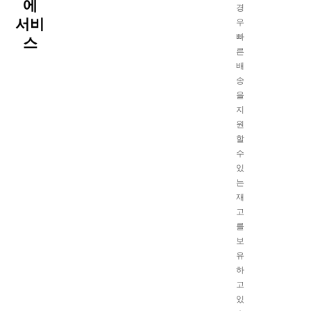
에
경
서비
우
빠
스
른
배
송
을
지
원
할
수
있
는
재
고
를
보
유
하
고
있