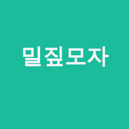
밀짚모자
고급 가죽 패치에 나만의 로고나 디자인을 넣어 나만
의 밀짚모자를 만들어보세요.
밀짚모자
커스텀 모자
독특한 디자인이나 로고로 나만의 모자 만들기