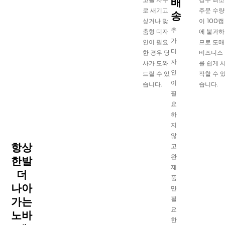
배
로 새기고
주문 수량
송
싶거나 맞
이 100캡
추
춤형 디자
에 불과하
가
인이 필요
므로 도매
디
한 경우 당
비즈니스
자
사가 도와
를 쉽게 
인
드릴 수 있
작할 수 
이
습니다.
습니다.
필
요
하
지
않
항상
고
완
한발
제
더
품
나아
만
필
가는
요
노바
한