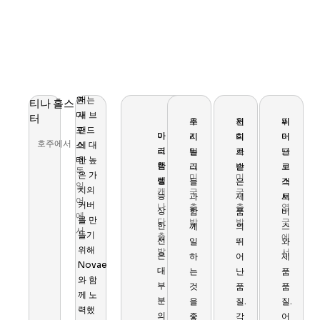
완
저는
티나 홀스
노
다
새 브
터
바
조
우
윈
저
피
뛰
포
랜드
에
마
이
지
리
디
희
터
어
호주에서
스
에 대
와
크
러
밀
는
로
가
프
난
터
한 높
함
캠
한
러
그
슨
받
로
고
독
은 가
미
미
께
벨
성
들
은
스
객
일
치의
캐
국
국
일
능
과
제
트
서
어
커버
나
출
출
영
하
상
함
품
비
에
를 만
다
발
발
국
는
한
께
의
스
서
들기
출
에
것
선
일
뛰
와
위해
발
서
은
은
하
어
제
Novae
언
대
는
난
품
와 함
제
부
것
품
품
께 노
나
분
을
질.
질.
력했
즐
의
좋
각
어