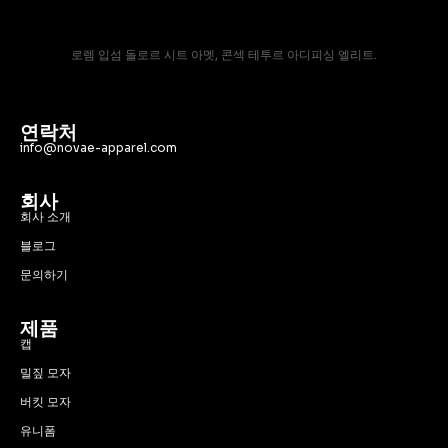
로렘 입섬 돌로르 시트 아멧, 콘섹 테투르 아디피싱 엘리트.
연락처
info@novae-apparel.com
회사
회사 소개
블로그
문의하기
제품
캡
밀짚 모자
버킷 모자
유니폼