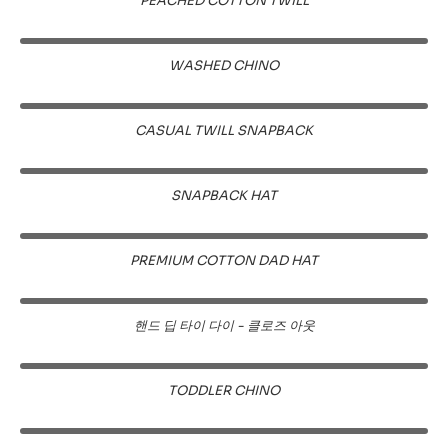
PEACHED COTTON TWILL
WASHED CHINO
CASUAL TWILL SNAPBACK
SNAPBACK HAT
PREMIUM COTTON DAD HAT
핸드 딥 타이 다이 - 클로즈 아웃
TODDLER CHINO