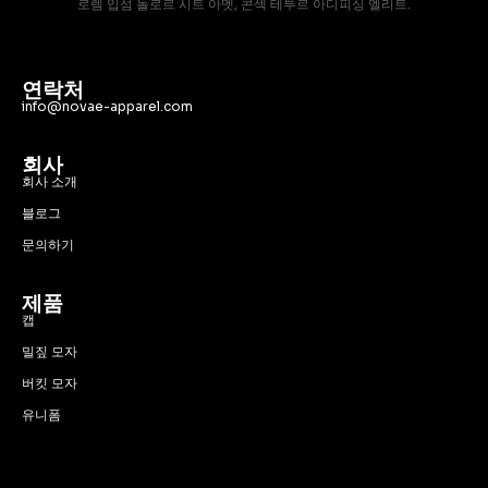
로렘 입섬 돌로르 시트 아멧, 콘섹 테투르 아디피싱 엘리트.
연락처
info@novae-apparel.com
회사
회사 소개
블로그
문의하기
제품
캡
밀짚 모자
버킷 모자
유니폼