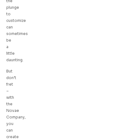
the
plunge
to
customize
can
sometimes
be
a
little
daunting.
But
don’t
fret
–
with
the
Novae
Company,
you
can
create