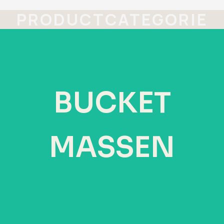
PRODUCTCATEGORIE
EMMERHOEDEN
Ontwerp Je Eigen Emmerhoeden Met Prints En
Logo's Op De Customized Emmerhoed Voor
BUCKET
Mannen Of Vrouwen In Jouw Stijl Of Merk
MASSEN