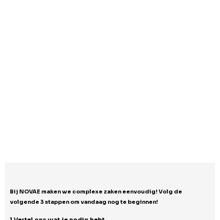
Bij NOVAE maken we complexe zaken eenvoudig!
Volg de
volgende 3 stappen om vandaag nog te beginnen!
1.Vertel ons wat je nodig hebt