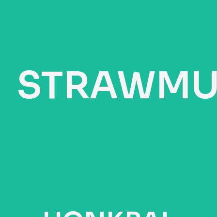
STRAWMUTSEN
Zet Je Eigen Logo Of Ontwerp Op Onze Fijne
Leren Patches Om Je Eigen Strohoeden Te
Personaliseren
STRAWMU
OP MAAT
GEMAAKTE
MUTSEN