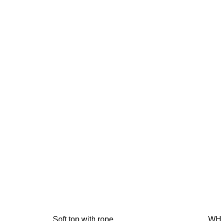
Soft top with rope
WH