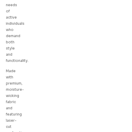
needs
of
active
individuals
who
demand
both
style
and
functionality.
Made
with
premium,
moisture-
wicking
fabric
and
featuring
laser-
cut