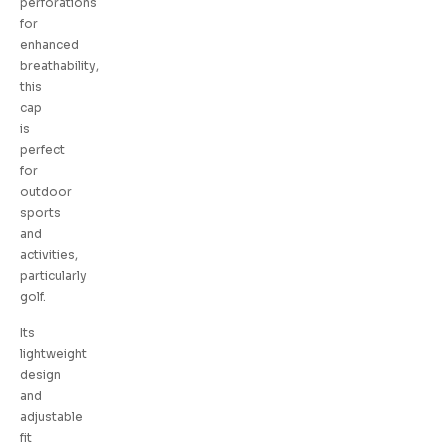
perforations
for
enhanced
breathability,
this
cap
is
perfect
for
outdoor
sports
and
activities,
particularly
golf.
Its
lightweight
design
and
adjustable
fit