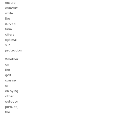
ensure
comfort,
while
the
curved
brim
offers
optimal
sun
protection.
Whether
on
the
golf
course
or
enjoying
other
outdoor
pursuits,
the