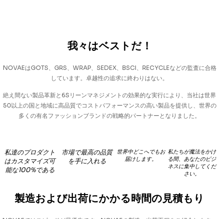
我々はベストだ！
NOVAEはGOTS、GRS、WRAP、SEDEX、BSCI、RECYCLEなどの監査に合格
しています。卓越性の追求に終わりはない。
絶え間ない製品革新と6Sリーンマネジメントの効果的な実行により、当社は世界
50以上の国と地域に高品質でコストパフォーマンスの高い製品を提供し、世界の
多くの有名ファッションブランドの戦略的パートナーとなりました。
私達のプロダクト
市場で最高の品質
世界中どこへでもお
私たちが魔法をかけ
届けします。
る間、あなたのビジ
はカスタマイズ可
を手に入れる
ネスに集中してくだ
能な100%である
さい。
製造および出荷にかかる時間の見積もり