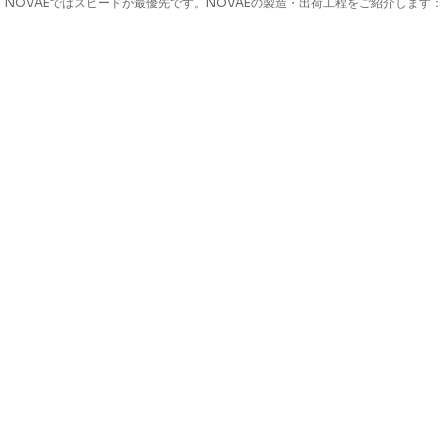
NOVAEではスピードが最優先です。NOVAEの製造・出荷工程をご紹介します：