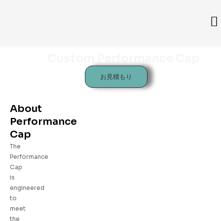
Custom Performance Cap
お見積もり
About
Performance
Cap
The
Performance
Cap
is
engineered
to
meet
the