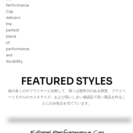
Performance
Cap
delivers
the
perfect
blend
of
performance
and
durability.
FEATURED STYLES
他の多くのサプライヤーと比較して、我々は競争力のある障壁、プライベ
ートモデルのカスタマイズ、および高いしきい値認証で良い製品を作るこ
とにのみ焦点を当てています。
5-Panel Performance Cap