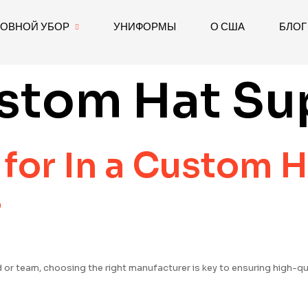
ЛОВНОЙ УБОР
УНИФОРМЫ
О США
БЛОГ
stom Hat Su
for In a Custom H
r
r team, choosing the right manufacturer is key to ensuring high-qua