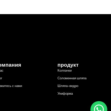
омпания
продукт
нас
Колпачки
ог
Соломенная шляпа
яжитесь с нами
Шляпа-ведро
Униформа