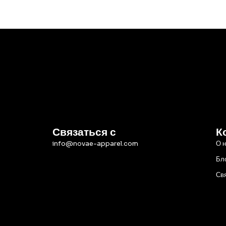
Связаться с
К
info@novae-apparel.com
О 
Бл
Св