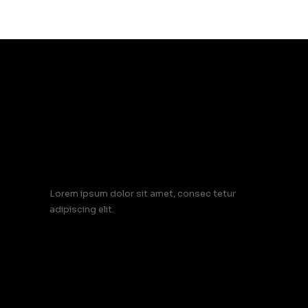
Lorem ipsum dolor sit amet, consec tetur
adipiscing elit.